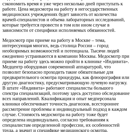
сэкономить время и уже через несколько дней приступать к
работе. Цена медосмотра на работу в негосударственных
медицинских учреждениях будет зависеть от количества
врачей-специалистов и объема лабораторных исследований,
которые требуется провести в том или ином случае в
зависимости от специфики исполняемых обязанностей.
Медосмотр при приеме на работу в Москве – тема,
интересующая многих, ведь столица России – город
необозримых возможностей и потенциала. Тысячи людей
ежедневно устраиваются в компании Москвы. Медосмотр при
приеме на работу здесь можно пройти в клинике «Индивита».
Медцентр оборудован современной аппаратурой, что
позволит безопасно проходить такие обязательные для
предварительного осмотра процедуры, как флюорография или
другую диагностику, предусматривающую лучевую нагрузку.
В штате «Индивита» работают специалисты большого
спектра специализаций, поэтому здесь доступно обследование
всех направлений. Квалификация и опыт медперсонала
клиники обеспечивает точность диагнозов, всестороннее
рассмотрение проблемы и индивидуальный подход в каждом
случае. Стоимость медосмотра на работу тоже будет
определена индивидуально, согласно требованиям к
специалистам определенной профессии, их особенностей
труда, а значит и специфике медицинского осмотра.