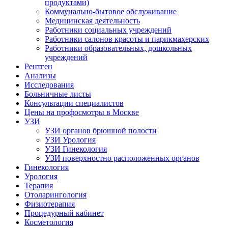
продуктами)
Коммунально-бытовое обслуживание
Медицинская деятельность
Работники социальных учреждений
Работники салонов красоты и парикмахерских
Работники образовательных, дошкольных
учреждений
Рентген
Анализы
Исследования
Больничные листы
Консультации специалистов
Цены на профосмотры в Москве
УЗИ
УЗИ органов брюшной полости
УЗИ Урология
УЗИ Гинекология
УЗИ поверхностно расположенных органов
Гинекология
Урология
Терапия
Отоларингология
Физиотерапия
Процедурный кабинет
Косметология